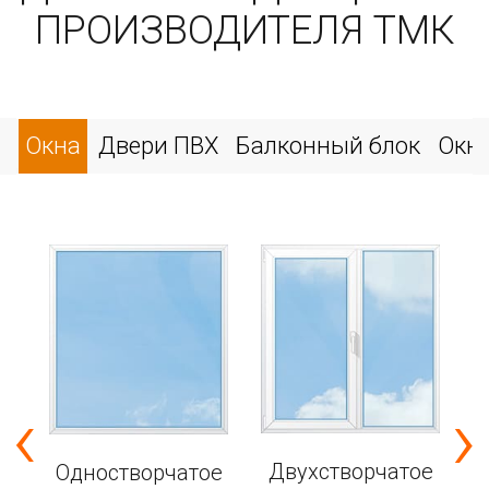
ПРОИЗВОДИТЕЛЯ ТМК
Окна
Двери ПВХ
Балконный блок
Окн
‹
›
е
Двухстворчатое
Одностворчатое
6