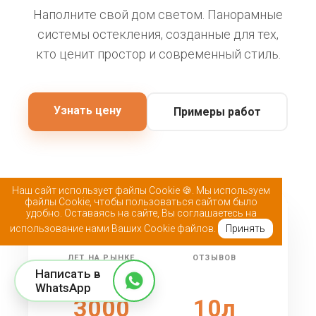
Наполните свой дом светом. Панорамные
системы остекления, созданные для тех,
кто ценит простор и современный стиль.
Узнать цену
Примеры работ
Наш сайт использует файлы Cookie 🍪. Мы используем
файлы Cookie, чтобы пользоваться сайтом было
удобно. Оставаясь на сайте, Вы соглашаетесь на
25+
5k+
использование нами Ваших Cookie файлов.
Принять
ЛЕТ НА РЫНКЕ
ОТЗЫВОВ
Написать в
WhatsApp
3000
10л