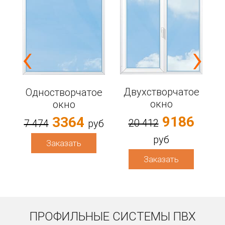
‹
›
е
Двухстворчатое
Одностворчатое
6
окно
окно
9186
3364
20 412
7 474
руб
руб
Заказать
Заказать
ПРОФИЛЬНЫЕ СИСТЕМЫ ПВХ