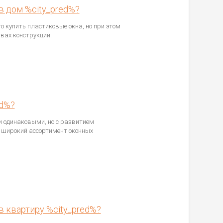
в дом %city_pred%?
о купить пластиковые окна, но при этом
вах конструкции.
ed%?
 одинаковыми, но с развитием
 широкий ассортимент оконных
в квартиру %city_pred%?