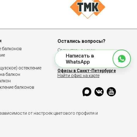
и
Остались вопросы?
е балконов
Свяжитесь с нами:
ние
Написать в
8 (812) 467-39-48
WhatsApp
узское) остекление
Офисы в Санкт-Петербурге
на балкон
Найти офис на карте
алкон
кление балконов
 зависимости от настроек цветового профиля и