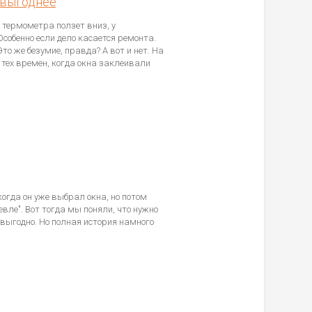
 выгоднее
к термометра ползет вниз, у
собенно если дело касается ремонта.
то же безумие, правда? А вот и нет. На
с тех времен, когда окна заклеивали
когда он уже выбрал окна, но потом
вле". Вот тогда мы поняли, что нужно
 выгодно. Но полная история намного