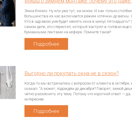
Мифы о зимнем монтаже: почему это даже
Зима близко. Ну или уже тут, за окном. И как только столби
большинства из нас включается режим «спячки» до весны. О
Кто в здравом уме будет менять окна в минус пятнадцать? Э
самом деле, это стереотип, который застрял в головах еще 
бумажными лентами на кефире. Помните такое?
Подробнее
Выгодно ли покупать окна не в сезон?
Когда-то мы встречались с вопросом от клиента в октябре, 
сказал: "А может, подождём до декабря? Говорят, зимой деше
чётко разъяснить эту тему. Потому что короткий ответ — да,
интереснее.
Подробнее