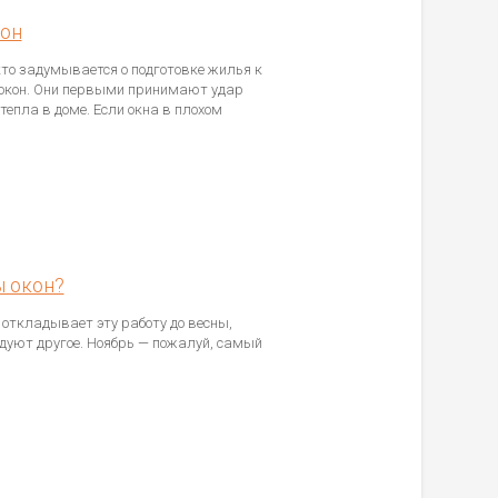
кон
то задумывается о подготовке жилья к
 окон. Они первыми принимают удар
епла в доме. Если окна в плохом
ы окон?
откладывает эту работу до весны,
дуют другое. Ноябрь — пожалуй, самый