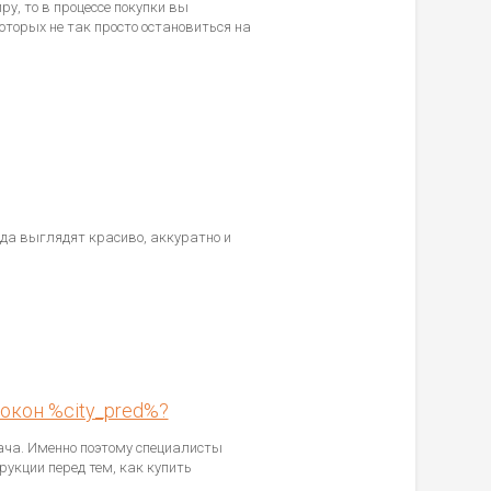
у, то в процессе покупки вы
оторых не так просто остановиться на
гда выглядят красиво, аккуратно и
окон %city_pred%?
ача. Именно поэтому специалисты
укции перед тем, как купить