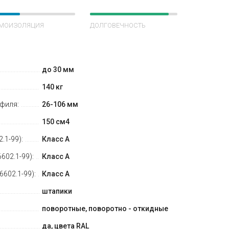
МОИЗОЛЯЦИЯ
ДОЛГОВЕЧНОСТЬ
до 30 мм
140 кг
филя:
26-106 мм
150 см4
.1-99):
Класс А
02.1-99):
Класс А
6602.1-99):
Класс А
штапики
поворотные, поворотно - откидные
да, цвета RAL