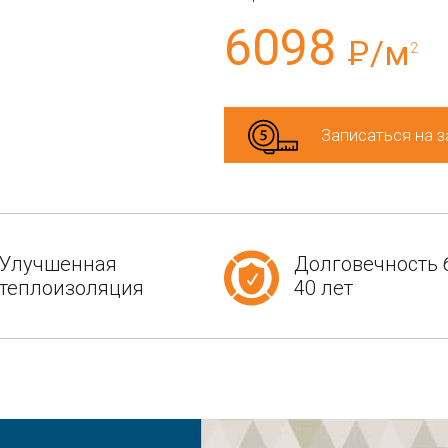
6098
Р
/м
2
Записаться на 
Улучшенная
Долговечность 
теплоизоляция
40 лет