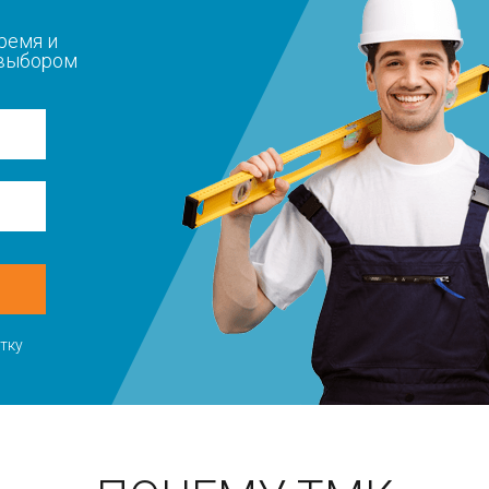
ремя и
 выбором
тку