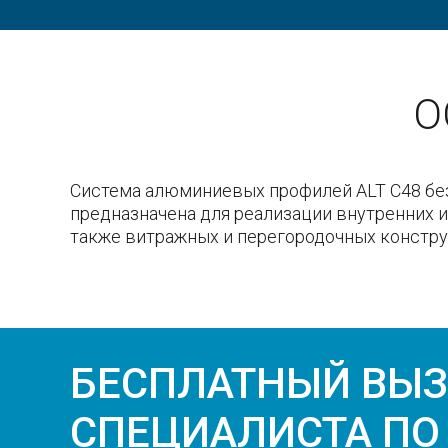
О
Система алюминиевых профилей ALT C48 бе
в зданиях, к которым не предъявляются требова
предназначена для реализации внутренних и
также витражных и перегородочных констр
БЕСПЛАТНЫЙ ВЫ
СПЕЦИАЛИСТА ПО