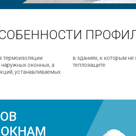
СОБЕННОСТИ ПРОФИ
з термоизоляции
ния по повышенной
 наружных оконных, а
теплозащите.
укций, устанавливаемых
ЗОВ
 ОКНАМ